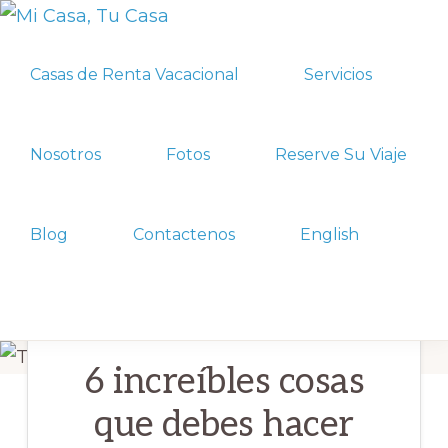
Skip
Skip
MI
to
to
Casas
CASA,
Casas de Renta Vacacional
Servicios
primary
main
TU
Privadas
CASA
navigation
content
en
Renta,
Nosotros
Fotos
Reserve Su Viaje
Playa
del
Blog
Contactenos
English
Carmen,
MX
Show
Search
6 increíbles cosas
que debes hacer